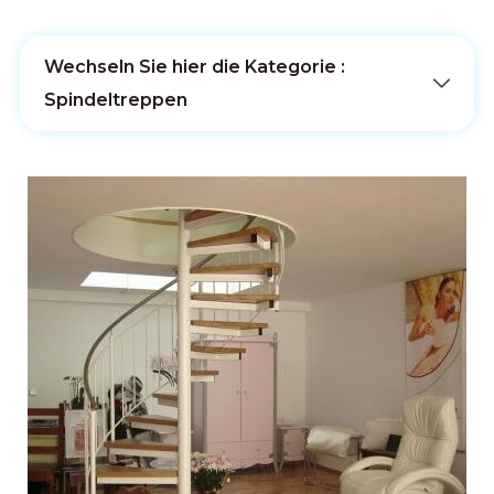
Wechseln Sie hier die Kategorie :
Spindeltreppen
Flachstahlwangentreppen
Betontreppenstufen
Zweiholmtreppen
Holztreppen/Massivholztreppen
Innengeländer
Bolzentreppen/Faltwerktreppen